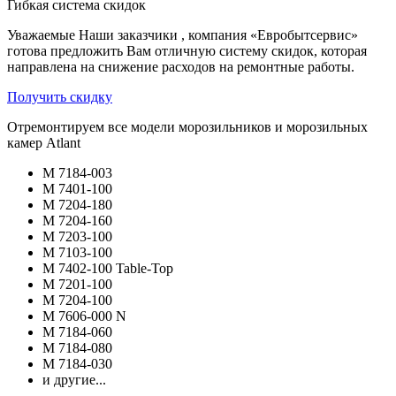
Гибкая система скидок
Уважаемые Наши заказчики , компания «Евробытсервис»
готова предложить Вам отличную систему скидок, которая
направлена на снижение расходов на ремонтные работы.
Получить скидку
Отремонтируем все модели морозильников и морозильных
камер Atlant
М 7184-003
М 7401-100
М 7204-180
М 7204-160
М 7203-100
М 7103-100
М 7402-100 Table-Top
М 7201-100
М 7204-100
М 7606-000 N
М 7184-060
М 7184-080
М 7184-030
и другие...