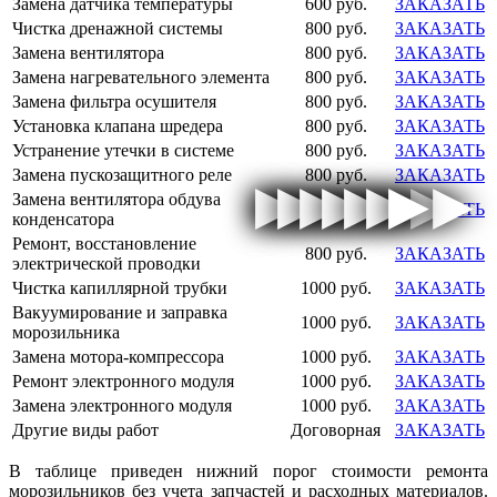
Замена датчика температуры
600 руб.
ЗАКАЗАТЬ
Чистка дренажной системы
800 руб.
ЗАКАЗАТЬ
Замена вентилятора
800 руб.
ЗАКАЗАТЬ
Замена нагревательного элемента
800 руб.
ЗАКАЗАТЬ
Замена фильтра осушителя
800 руб.
ЗАКАЗАТЬ
Установка клапана шредера
800 руб.
ЗАКАЗАТЬ
Устранение утечки в системе
800 руб.
ЗАКАЗАТЬ
Замена пускозащитного реле
800 руб.
ЗАКАЗАТЬ
▶
▶
▶
▶
▶
▶
▶
▶
▶
▶
▶
▶
▶
▶
▶
▶
Замена вентилятора обдува
800 руб.
ЗАКАЗАТЬ
конденсатора
Ремонт, восстановление
800 руб.
ЗАКАЗАТЬ
электрической проводки
Чистка капиллярной трубки
1000 руб.
ЗАКАЗАТЬ
Вакуумирование и заправка
1000 руб.
ЗАКАЗАТЬ
морозильника
Замена мотора-компрессора
1000 руб.
ЗАКАЗАТЬ
Ремонт электронного модуля
1000 руб.
ЗАКАЗАТЬ
Замена электронного модуля
1000 руб.
ЗАКАЗАТЬ
Другие виды работ
Договорная
ЗАКАЗАТЬ
В таблице приведен нижний порог стоимости ремонта
морозильников без учета запчастей и расходных материалов.