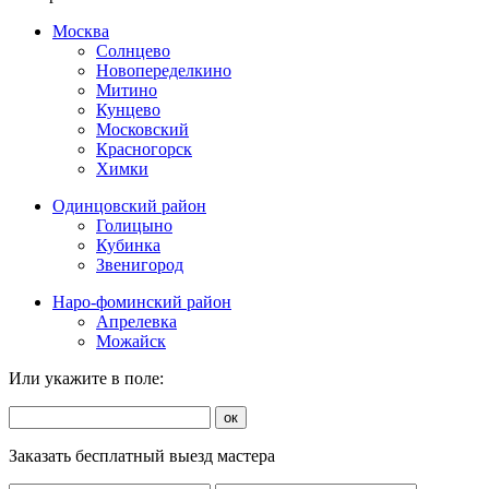
Москва
Солнцево
Новопеределкино
Митино
Кунцево
Московский
Красногорск
Химки
Одинцовский район
Голицыно
Кубинка
Звенигород
Наро-фоминский район
Апрелевка
Можайск
Или укажите в поле:
ок
Заказать бесплатный выезд мастера