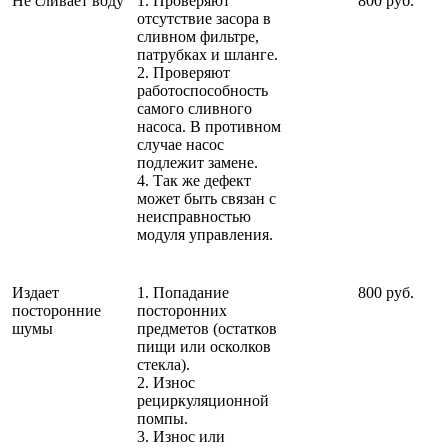
Не сливает воду
1. Проверяют
800 руб.
отсутствие засора в
сливном фильтре,
патрубках и шланге.
2. Проверяют
работоспособность
самого сливного
насоса. В противном
случае насос
подлежит замене.
4. Так же дефект
может быть связан с
неисправностью
модуля управления.
Издает
1. Попадание
800 руб.
посторонние
посторонних
шумы
предметов (остатков
пищи или осколков
стекла).
2. Износ
рециркуляционной
помпы.
3. Износ или